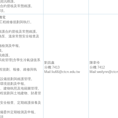
頁資訊維護。
護合約督核及常態維護。
事項。
機電
調工程維修規劃與執行。
潔維護合約督核及常態維護。
、熱泵、溫泉常態安全檢查及
設施檢測及申報。
員。
統維護。
系統管理(含學生冷氣儲值系
劉昌鑫
陳韋伶
分機:7413
分機:7412
工程規劃、報修、維修與執
Mail:liu66@ctcn.edu.tw
Mail:weilynn@ctcn
器設備規劃與維護管理。
礙環境規劃及申報。
程圖、建物執照及地籍圖管理。
築工程規劃與土地建物、財產管
常態安全檢查、定期維護保養及
電設備委外定期檢測及申報。
事項