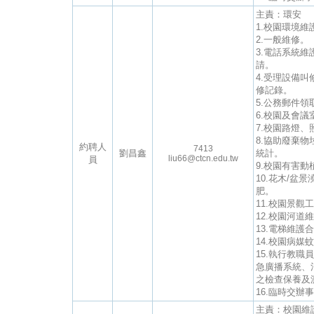
主責：環安
1.校園環境維
2.一般維修。
3.電話系統
請。
4.受理設備
修記錄。
5.公務郵件領
6.校園及會
7.校園路燈
8.協助廢棄
約聘人
7413
劉昌鑫
統計。
liu66@ctcn.edu.tw
員
9.校園有害動
10.花木/盆
肥。
11.校園景觀
12.校園河道
13.電梯維護
14.校園病
15.執行教
急廣播系統、
之檢查保養及
16.臨時交辦
主責：校園維