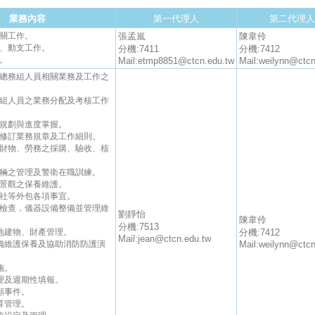
業務內容
第一代理人
第二代理人
相關工作。
張孟嵐
陳韋伶
文、動支工作。
分機:7411
分機:7412
項。
Mail:etmp8851@ctcn.edu.tw
Mail:weilynn@ctcn
區總務組人員相關業務及工作之
務組人員之業務分配及考核工作
程規劃與進度掌握。
展修訂業務規章及工作細則。
區財物、勞務之採購、驗收、核
車輛之管理及警衛在職訓練。
木景觀之保養維護。
利社等外包各項事宜。
全檢查，儀器設備整備並管理維
劉靜怡
陳韋伶
分機:7513
土地建物、財產管理。
分機:7412
Mail:jean@ctcn.edu.tw
設備維護保養及協助消防防護演
Mail:weilynn@ctcn
施。
管理及週期性填報。
訴願事件。
預算管理。