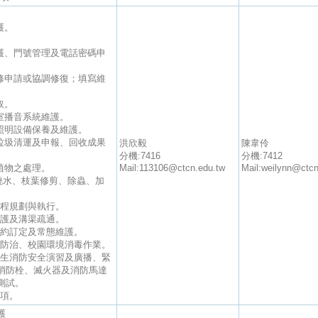
護。
維護、門號管理及電話密碼申
叫修申請或協調修復；填寫維
取。
議室播音系統維護。
、照明設備保養及維護。
物垃圾清運及申報、回收成果
洪欣毅
陳韋伶
分機:7416
分機:7412
植物之處理。
Mail:113106@ctcn.edu.tw
Mail:weilynn@ctcn
景澆水、枝葉修剪、除蟲、加
工程規劃與執行。
維護及溝渠疏通。
合約訂定及常態維護。
媒蚊防治、校園環境消毒作業。
職員生消防安全演習及廣播、緊
消防栓、滅火器及消防馬達
測試。
事項。
護