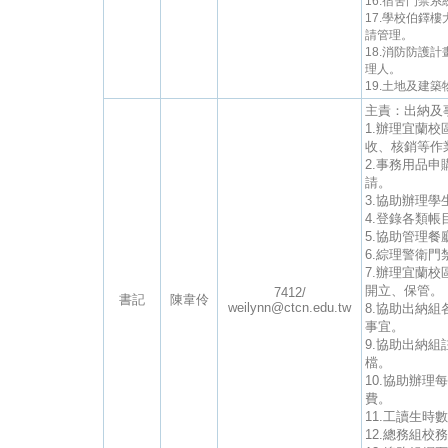
16.宿舍門禁
17.學校伯鐸
請管理。
18.消防防護
理人。
19.土地及建
主責：出納及
1.辦理宜蘭
收、核銷等作
2.事務用品
請。
3.協助辦理
4.登錄各類
5.協助管理
6.綜理警衛
7.辦理宜蘭
開立、保管。
7412/
書記
陳韋伶
weilynn@ctcn.edu.tw
8.協助出納
事宜。
9.協助出納
檔。
10.協助辦
費。
11.工讀生時
12.總務組校