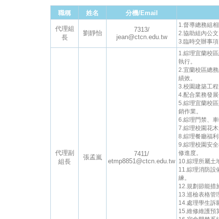
職稱
姓名
分機/Email
1.督導總務組
代理組
7313/
劉靜怡
2.協助組內公
jean@ctcn.edu.tw
長
3.臨時交辦事
1.綜理宜蘭校
執行。
2.宜蘭校區總
績效。
3.校園建築工
4.配合業務發
5.綜理宜蘭校
銷作業。
6.綜理門禁、
7.綜理校園花
8.綜理餐廳福
9.綜理校園安
代理副
修進度。
7411/
張孟嵐
etmp8851@ctcn.edu.tw
組長
10.綜理所屬
11.綜理消防
練。
12.規劃節能措
13.巡檢表格
14.處理學生
15.維修維護