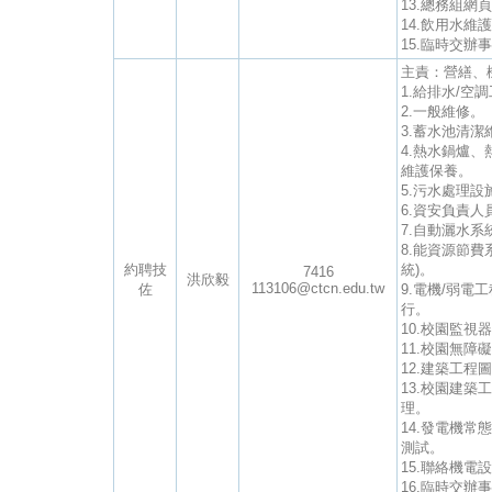
13.總務組網
14.飲用水維
15.臨時交辦
主責：營繕、
1.給排水/空
2.一般維修。
3.蓄水池清
4.熱水鍋爐
維護保養。
5.污水處理
6.資安負責人
7.自動灑水系
8.能資源節費
約聘技
統)。
7416
洪欣毅
113106@ctcn.edu.tw
佐
9.電機/弱電
行。
10.校園監視
11.校園無障
12.建築工
13.校園建
理。
14.發電機
測試。
15.聯絡機
16.臨時交辦