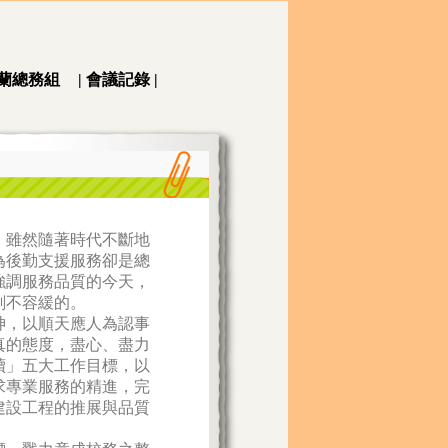
蘭總務組
|
會議記錄
|