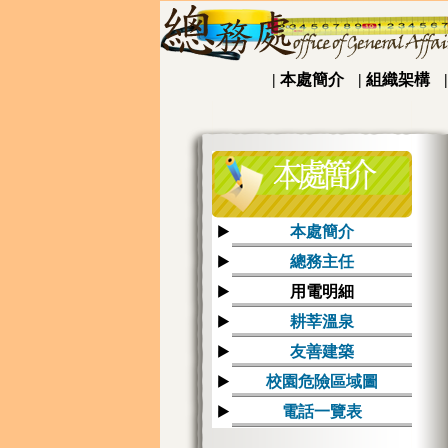
|
本處簡介
|
組織架構
本處簡介
總務主任
用電明細
耕莘溫泉
友善建築
校園危險區域圖
電話一覽表