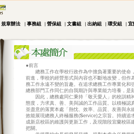
|
規章辦法
|
事務組
|
營保組
|
文書組
|
出納組
|
環安組
|
宜